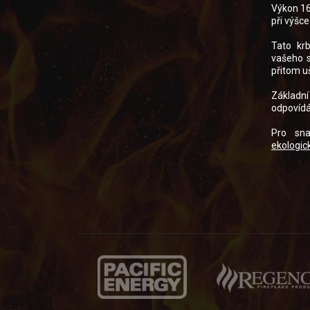
Výkon 16
při výšce
Tato kr
vašeho s
přitom u
Základní
odpovídá
Pro sna
ekologic