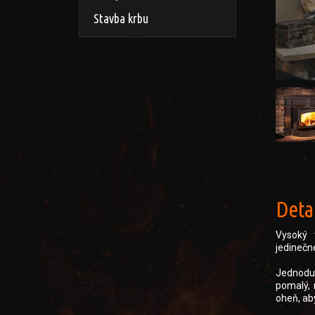
Stavba krbu
Detai
Vysoký 
jedinečn
Jednoduc
pomalý, 
oheň, ab