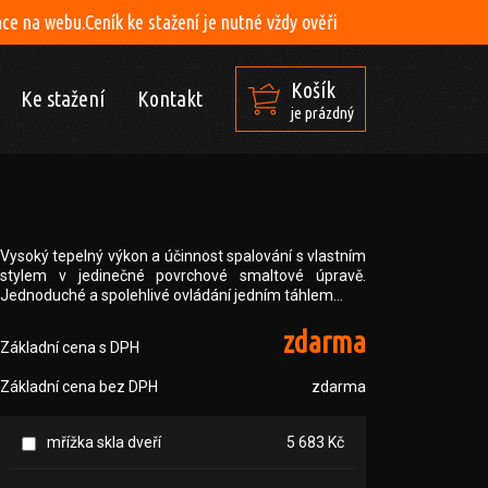
ke stažení je nutné vždy ověři
Košík
Ke stažení
Kontakt
je prázdný
Vysoký tepelný výkon a účinnost spalování s vlastním
stylem v jedinečné povrchové smaltové úpravě.
Jednoduché a spolehlivé ovládání jedním táhlem…
zdarma
Základní cena s DPH
Základní cena bez DPH
zdarma
mřížka skla dveří
5 683 Kč