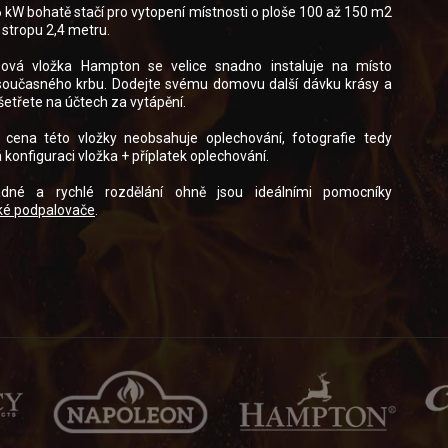
 kW bohatě stačí pro vytopení místnosti o ploše 100 až 150 m2
 stropu 2,4 metru.
bová vložka Hampton se velice snadno instaluje na místo
oučasného krbu. Dodejte svému domovu další dávku krásy a
šetřete na účtech za vytápění.
 cena této vložky neobsahuje oplechování, fotografie tedy
 konfiguraci vložka + příplatek oplechování.
dné a rychlé rozdělání ohně jsou ideálními pomocníky
ké podpalovače
.