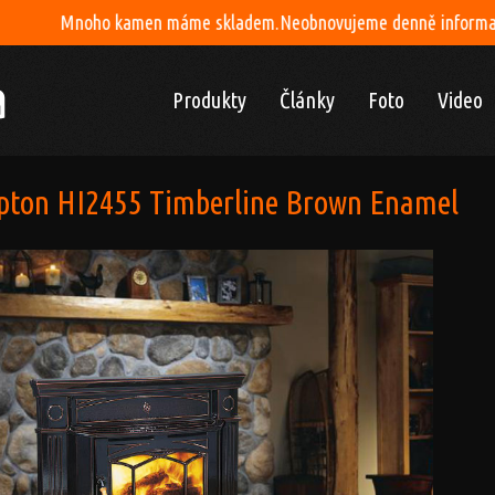
kamen máme skladem.Neobnovujeme denně informace na webu.Ceník 
Produkty
Články
Foto
Video
ton HI2455 Timberline Brown Enamel