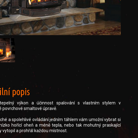
lní popis
tepelný výkon a účinnost spalování s vlastním stylem v
é povrchové smaltové úpravě.
hé a spolehlivé ovládání jedním táhlem vám umožní vybrat si
nízko hořící oheň a méně tepla, nebo tak mohutný praskající
y vytopil a prohřál každou místnost.