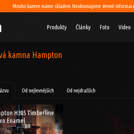
o kamen máme skladem.Neobnovujeme denně informace na webu.Cení
Produkty
Články
Foto
Video
vá kamna Hampton
názvu
Od nejlevnějších
Od nejdražších
pton H305 Timberline
wn Enamel