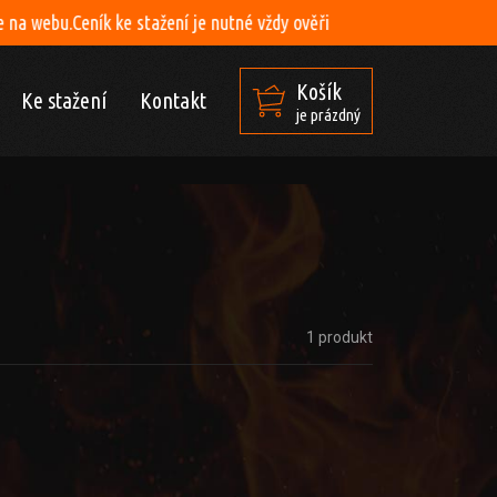
k ke stažení je nutné vždy ověři
Košík
Ke stažení
Kontakt
je prázdný
1 produkt