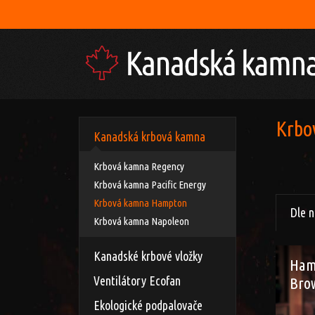
Mnoh
Krbo
Kanadská krbová kamna
Krbová kamna Regency
Krbová kamna Pacific Energy
Krbová kamna Hampton
Dle 
Krbová kamna Napoleon
Kanadské krbové vložky
Ham
Ventilátory Ecofan
Bro
Ekologické podpalovače