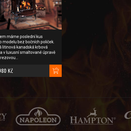
dem máme poslední kus
o modelu bez bočních poliček.
 litinová kanadská krbová
 v luxusní smaltované úpravě
erezovou…
980 Kč