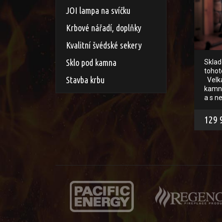
JOI lampa na svíčku
Krbové nářadí, doplňky
Kvalitní švédské sekery
Sklo pod kamna
Skla
tohot
Stavba krbu
Velká
kamna
a s n
129 