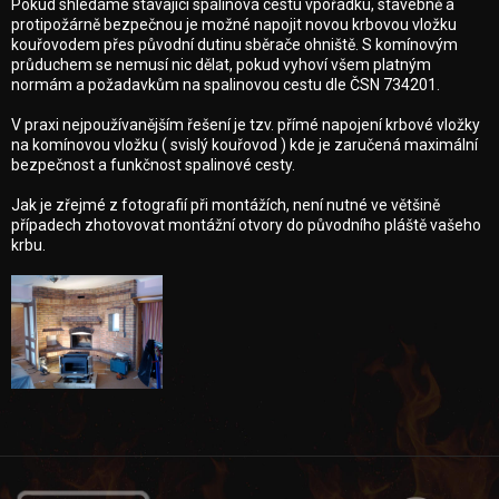
Pokud shledáme stávající spalinová cestu vpořádku, stavebně a
protipožárně bezpečnou je možné napojit novou krbovou vložku
kouřovodem přes původní dutinu sběrače ohniště. S komínovým
průduchem se nemusí nic dělat, pokud vyhoví všem platným
normám a požadavkům na spalinovou cestu dle ČSN 734201.
V praxi nejpoužívanějším řešení je tzv. přímé napojení krbové vložky
na komínovou vložku ( svislý kouřovod ) kde je zaručená maximální
bezpečnost a funkčnost spalinové cesty.
Jak je zřejmé z fotografií při montážích, není nutné ve většině
případech zhotovovat montážní otvory do původního pláště vašeho
krbu.