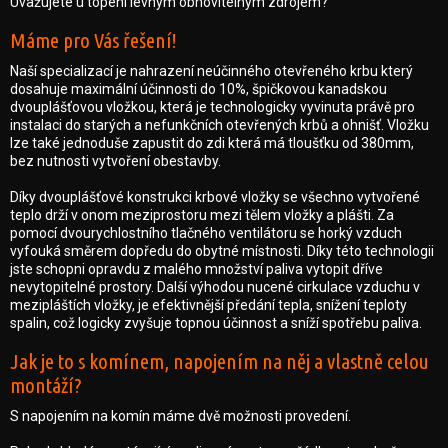
Uvažujete u topení levným obnovitelným zdrojem?
Máme pro Vás řešení!
Naší specializací je nahrazení neúčinného otevřeného krbu který
dosahuje maximální účinnosti do 10%, špičkovou kanadskou
dvouplášťovou vložkou, která je technologicky vyvinuta právě pro
instalaci do starých a nefunkčních otevřených krbů a ohnišť. Vložku
lze také jednoduše zapustit do zdi která má tloušťku od 380mm,
bez nutnosti vytvoření obestavby.
Díky dvouplášťové konstrukci krbové vložky se všechno vytvořené
teplo drží v onom meziprostoru mezi tělem vložky a plášti. Za
pomocí dvourychlostního tlačného ventilátoru se horký vzduch
vyfouká směrem dopředu do obytné místnosti. Díky této technologii
jste schopni opravdu z malého množství paliva vytopit dříve
nevytopitelné prostory. Další výhodou nucené cirkulace vzduchu v
mezipláštích vložky, je efektivnější předání tepla, snížení teploty
spalin, což logicky zvyšuje topnou účinnost a sníží spotřebu paliva.
Jak je to s komínem, napojením na něj a vlastně celou
montáží?
S napojením na komín máme dvě možnosti provedení.