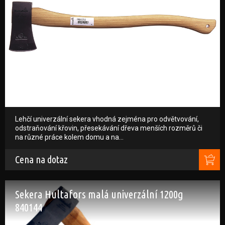
Lehčí univerzální sekera vhodná zejména pro odvětvování,
odstraňování křovin, přesekávání dřeva menších rozměrů či
na různé práce kolem domu a na…
Cena na dotaz
Sekera Hultafors malá univerzální 1200g
840144