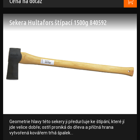
Cena na dotaz
Sekera Hultafors štípací 1500g 840592
Geometrie hlavy této sekery ji předurčuje ke štípání, které jí
jde velice dobře; ostří proniká do dřeva a příčná hrana
vytvořená kovářem trhá špalek…