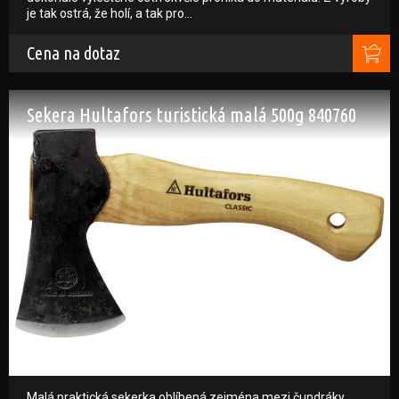
je tak ostrá, že holí, a tak pro…
Cena na dotaz
Sekera Hultafors turistická malá 500g 840760
Malá praktická sekerka oblíbená zejména mezi čundráky,