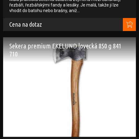
řezbáři, řezbářskými fandy a lesáky. Je malá, takže ji lze
vhodit do batohu nebo brašny, aniž…
Cena na dotaz
Sekera premium EKELUND lovecká 850 g 841
710